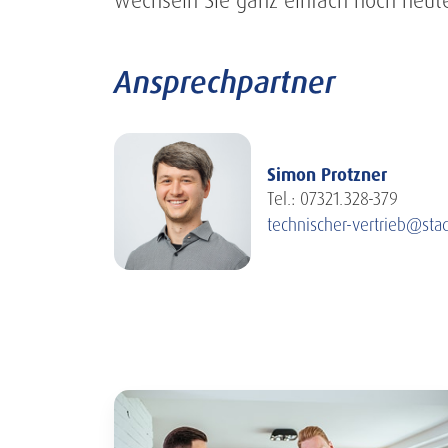
wechseln Sie ganz einfach noch heute
Ansprechpartner
Simon Protzner
Tel.: 07321.328-379
technischer-vertrieb@st
Weitere Seiten in d